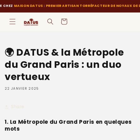
et
EZ
MAISON DATUS
:
PREMIER ARTISAN TORRÉFACTEUR DE NOYAUX DE DATT
passer
au
contenu
Panier
🌍 DATUS & la Métropole
du Grand Paris : un duo
vertueux
22 JANVIER 2025
Share
1. La Métropole du Grand Paris en quelques
mots