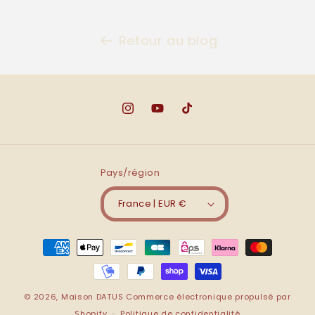
Retour au blog
Instagram
YouTube
TikTok
Pays/région
France | EUR €
Moyens
de
paiement
© 2026,
Maison DATUS
Commerce électronique propulsé par
Shopify
Politique de confidentialité